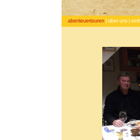
abenteuertouren
|
über uns
|
ein