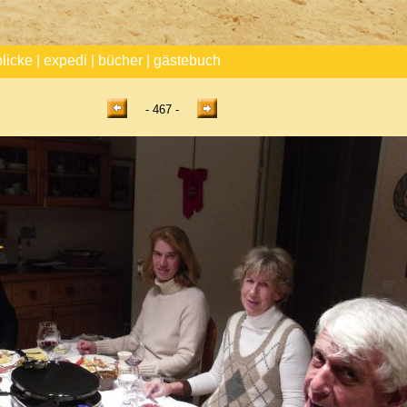
blicke
|
expedi
|
bücher
|
gästebuch
- 467 -